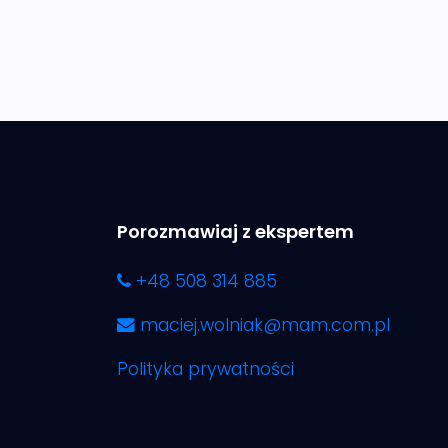
Porozmawiaj z ekspertem
+48 508 314 885
maciej.wolniak@mam.com.pl
Polityka prywatności