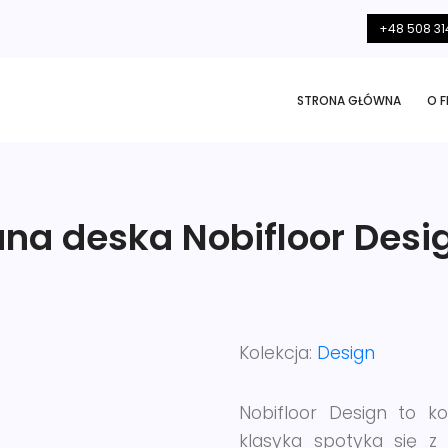
+48 508 31
STRONA GŁÓWNA
O F
na deska Nobifloor Desi
Kolekcja:
Design
Nobifloor Design to ko
klasyka spotyka się 