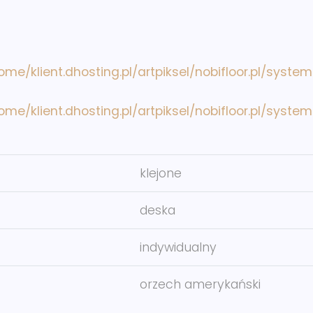
ome/klient.dhosting.pl/artpiksel/nobifloor.pl/syste
ome/klient.dhosting.pl/artpiksel/nobifloor.pl/syste
klejone
deska
indywidualny
orzech amerykański