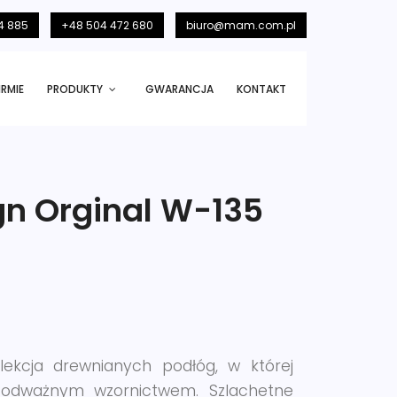
4 885
+48 504 472 680
biuro@mam.com.pl
IRMIE
PRODUKTY
GWARANCJA
KONTAKT
gn Orginal W-135
lekcja drewnianych podłóg, w której
z odważnym wzornictwem. Szlachetne