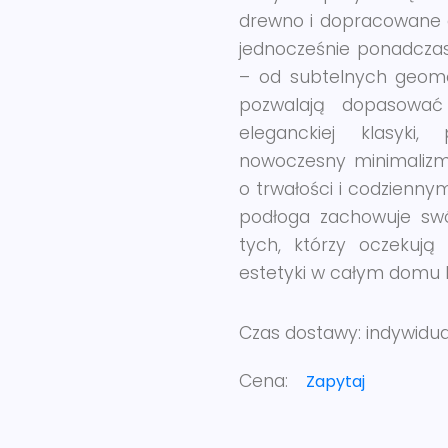
drewno i dopracowane d
jednocześnie ponadcza
– od subtelnych geomet
pozwalają dopasować 
eleganckiej klasyki,
nowoczesny minimalizm
o trwałości i codzienny
podłoga zachowuje swój
tych, którzy oczekują 
estetyki w całym domu l
Czas dostawy:
indywidu
Cena:
Zapytaj