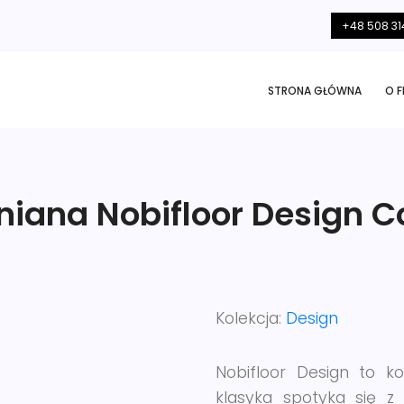
+48 508 31
STRONA GŁÓWNA
O F
iana Nobifloor Design C
Kolekcja:
Design
Nobifloor Design to ko
klasyka spotyka się 