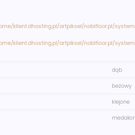
ome/klient.dhosting.pl/artpiksel/nobifloor.pl/syste
ome/klient.dhosting.pl/artpiksel/nobifloor.pl/syste
dąb
beżowy
klejone
medalio