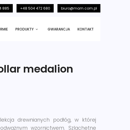
4 885
+48 504 472 680
biuro@mam.com.pl
IRMIE
PRODUKTY
GWARANCJA
KONTAKT
ollar medalion
lekcja drewnianych podłóg, w której
z odważnym wzornictwem. Szlachetne