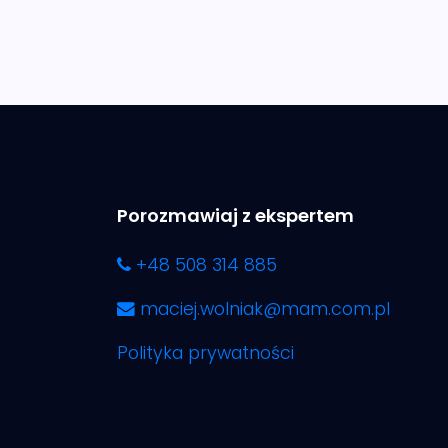
Porozmawiaj z ekspertem
+48 508 314 885
maciej.wolniak@mam.com.pl
Polityka prywatności