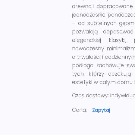
drewno i dopracowane d
jednocześnie ponadcza
– od subtelnych geomet
pozwalają dopasować 
eleganckiej klasyki,
nowoczesny minimalizm
o trwałości i codzienny
podłoga zachowuje swój
tych, którzy oczekują 
estetyki w całym domu l
Czas dostawy:
indywidu
Cena:
Zapytaj