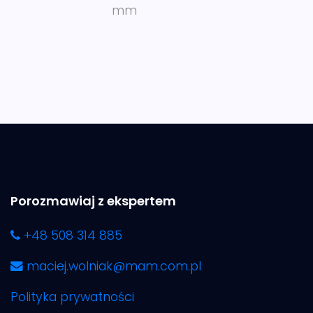
mm
Porozmawiaj z ekspertem
+48 508 314 885
maciej.wolniak@mam.com.pl
Polityka prywatności