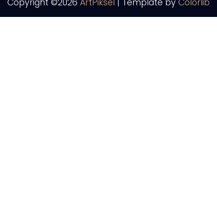
Copyright ©
2026
ArtPiksel
| Template by
Colorlib