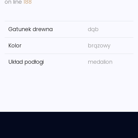
on line
188
Gatunek drewna
dąb
Kolor
brązowy
Układ podłogi
medalion