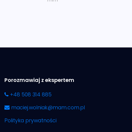
Porozmawiaj z ekspertem
+48 508 314 885
maciej.wolniak@mam.com.pl
Polityka prywatności