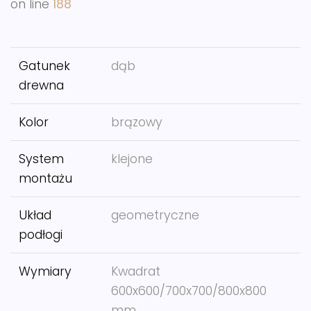
on line
188
Gatunek
dąb
drewna
Kolor
brązowy
System
klejone
montażu
Układ
geometryczne
podłogi
Wymiary
Kwadrat
600x600/700x700/800x800
mm